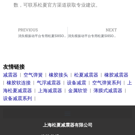
数，可联系松夏官方渠道获取专业建议。
PREVIOUS
NEXT
Prev
Ne
消失模振动平台专用松夏SHSOUNXIA橡胶气囊减震弹簧
消失模振动平台专用松夏SHSOUNXIA空气减振器
友情链接
减震器
|
空气弹簧
|
橡胶接头
|
松夏减震器
|
橡胶减震器
|
橡胶软连接
|
气浮减震器
|
设备减震
|
空气弹簧系列
|
上
海松夏减震器
|
上海减震器
|
金属软管
|
薄膜式减震器
|
设备减震系列
|
上海松夏减震器有限公司