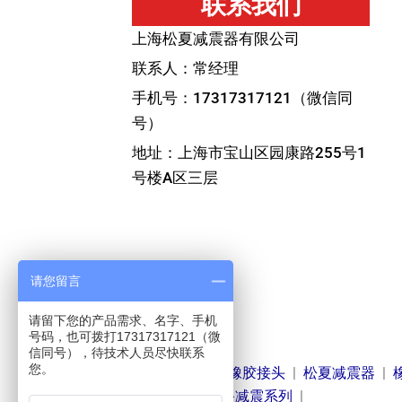
联系我们
上海松夏减震器有限公司
联系人：常经理
手机号：17317317121（微信同
号）
地址：上海市宝山区园康路255号1
号楼A区三层
请您留言
请留下您的产品需求、名字、手机
号码，也可拨打17317317121（微
友情链接
信同号），待技术人员尽快联系
您。
减震器
|
空气弹簧
|
橡胶接头
|
松夏减震器
|
|
薄膜式减震器
|
设备减震系列
|