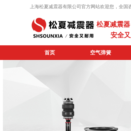
跳
上海松夏减震器有限公司官方网站欢迎您，全国咨询热
至
内
松夏减震器
容
安全又
首页
空气弹簧