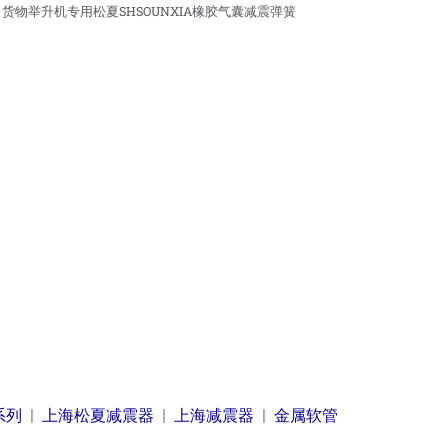
Next
货物举升机专用松夏SHSOUNXIA橡胶气囊减震弹簧
系列
|
上海松夏减震器
|
上海减震器
|
金属软管