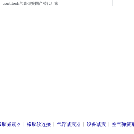
Prev
contitech气囊弹簧国产替代厂家
橡胶减震器
|
橡胶软连接
|
气浮减震器
|
设备减震
|
空气弹簧