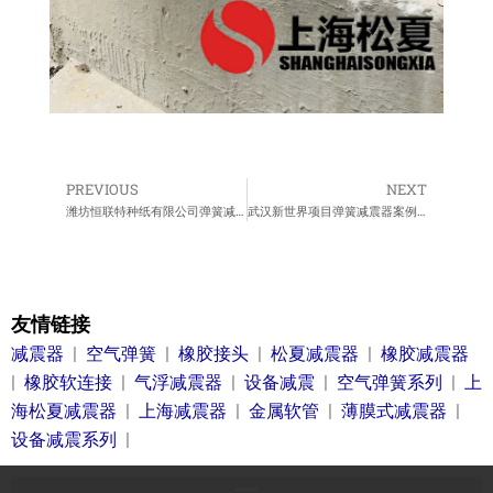
PREVIOUS
NEXT
Prev
Ne
潍坊恒联特种纸有限公司弹簧减震器合同案例
武汉新世界项目弹簧减震器案例信息
友情链接
减震器
|
空气弹簧
|
橡胶接头
|
松夏减震器
|
橡胶减震器
|
橡胶软连接
|
气浮减震器
|
设备减震
|
空气弹簧系列
|
上
海松夏减震器
|
上海减震器
|
金属软管
|
薄膜式减震器
|
设备减震系列
|